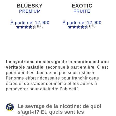
BLUESKY
EXOTIC
PREMIUM
FRUITÉ
À partir de:
12,90
€
À partir de:
12,90
€
(60)
(59)
60
Noté
Noté
59
4.66
4.50
sur
sur 5
5 basé
basé sur
sur
notations
notations
client
client
Le syndrome de sevrage de la nicotine est une
véritable maladie
, reconnue à part entière. C’est
pourquoi il est bon de ne pas sous-estimer
l’énorme effort nécessaire pour franchir cette
étape et de s’aider soi-même et les autres à
persévérer pour atteindre l’objectif.
Le sevrage de la nicotine: de quoi
s’agit-il? Et, quels sont les