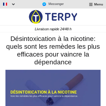
Messenger
Menu
r
u
r
t
Livraison rapide 24/48 h
u
r
Désintoxication à la nicotine:
t
quels sont les remèdes les plus
u
t
efficaces pour vaincre la
dépendance