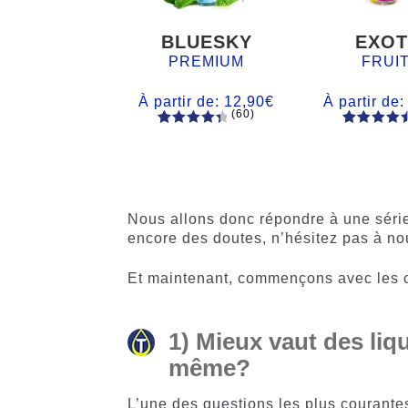
BLUESKY
EXOT
PREMIUM
FRUI
À partir de:
12,90
€
À partir de
(60)
60
Noté
Noté
59
4.66
4.50
sur
sur 5
5 basé
basé sur
sur
notations
notations
client
Nous allons donc répondre à une série d
client
encore des doutes, n’hésitez pas à no
Et maintenant, commençons avec les co
1) Mieux vaut des liqu
même?
L’une des questions les plus courantes