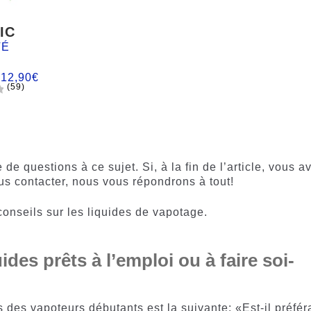
IC
TÉ
:
12,90
€
(59)
e questions à ce sujet. Si, à la fin de l’article, vous a
us contacter, nous vous répondrons à tout!
nseils sur les liquides de vapotage.
ides prêts à l’emploi ou à faire soi-
 des vapoteurs débutants est la suivante: «Est-il préfér