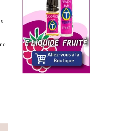
ne
ine