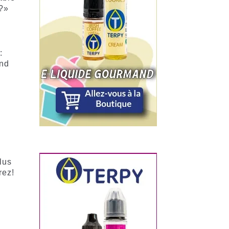
e?»
:
and
lus
rez!