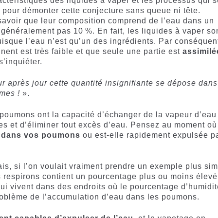
aractéristiques des liquides à vaper et les processus qui 
 pour démonter cette conjecture sans queue ni tête.
 savoir que leur composition comprend de l’eau dans un
énéralement pas 10 %. En fait, les liquides à vaper so
isque l’eau n’est qu’un des ingrédients. Par conséquen
nent est très faible et que seule une partie est
assimilé
 s’inquiéter.
ur après jour cette quantité insignifiante se dépose dans
mes !
».
es poumons ont la capacité d’échanger de la vapeur d’eau
res et d’éliminer tout excès d’eau. Pensez au moment où
le dans vos poumons
ou est-elle rapidement expulsée p
is, si l’on voulait vraiment prendre un exemple plus sim
ous respirons contient un pourcentage plus ou moins élevé
qui vivent dans des endroits où le pourcentage d’humidit
problème de l’accumulation d’eau dans les poumons.