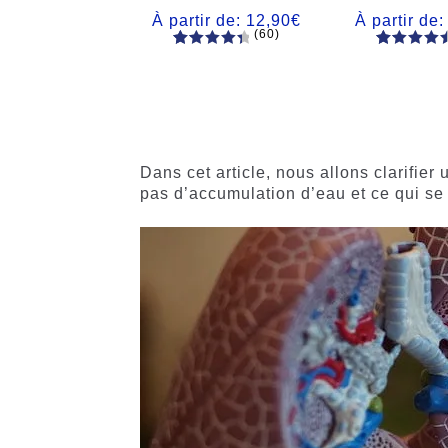
À partir de:
12,90
€
À partir de
(60)
60
Noté
Noté
59
4.66
4.50
sur
sur 5
5 basé
basé sur
sur
notations
notations
client
client
Dans cet article, nous allons clarifier
pas d’accumulation d’eau et ce qui s