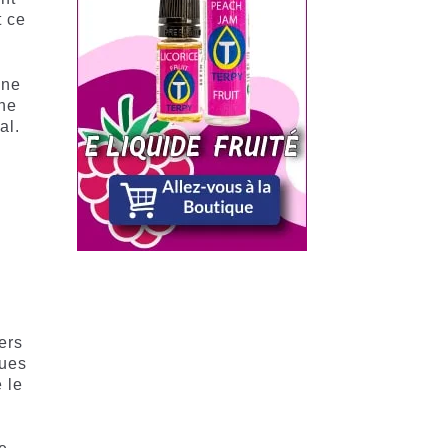
t ce
une
une
al.
e
ers
ques
 le