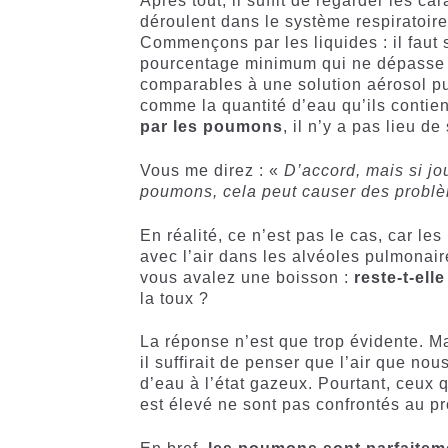
Après tout, il suffit de regarder les c
déroulent dans le système respiratoire
Commençons par les liquides : il faut
pourcentage minimum qui ne dépasse g
comparables à une solution aérosol pu
comme la quantité d’eau qu’ils contien
par les poumons
, il n’y a pas lieu de
Vous me direz : «
D’accord, mais si jo
poumons, cela peut causer des problè
En réalité, ce n’est pas le cas, car l
avec l’air dans les alvéoles pulmonai
vous avalez une boisson :
reste-t-el
la toux ?
La réponse n’est que trop évidente. Ma
il suffirait de penser que l’air que n
d’eau à l’état gazeux. Pourtant, ceux 
est élevé ne sont pas confrontés au 