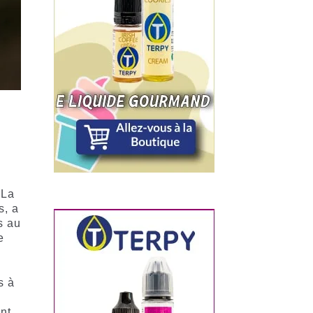
 La
s, a
s au
e
s à
ent