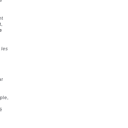
se
nt
t,
e
 les
ar
ple,
é