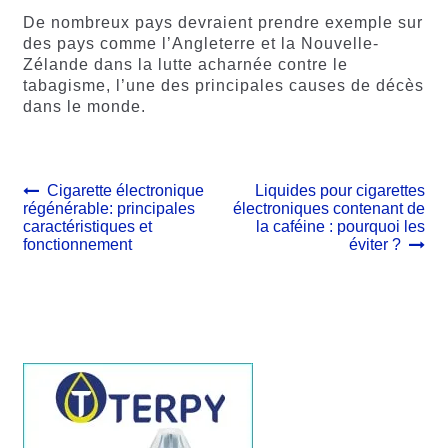
De nombreux pays devraient prendre exemple sur
des pays comme l’Angleterre et la Nouvelle-
Zélande dans la lutte acharnée contre le
tabagisme, l’une des principales causes de décès
dans le monde.
Navigation
Article
Article
Cigarette électronique
Liquides pour cigarettes
précédent :
suivant :
régénérable: principales
électroniques contenant de
de
caractéristiques et
la caféine : pourquoi les
l’article
fonctionnement
éviter ?