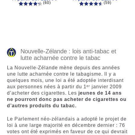
(60)
(59)
60
Noté
Noté
59
4.66
4.50
sur
sur 5
5 basé
basé sur
sur
notations
notations
client
client
Nouvelle-Zélande : lois anti-tabac et
lutte acharnée contre le tabac
La Nouvelle-Zélande mène depuis des années
une lutte acharnée contre le tabagisme. Il y a
quelques mois, une loi a été adoptée interdisant
aux personnes nées à partir du 1ᵉʳ janvier 2009
d’acheter des cigarettes. Les
jeunes de 14 ans
ne pourront donc pas acheter de cigarettes ou
d’autres produits du tabac.
Le Parlement néo-zélandais a adopté le projet de
loi à une large majorité en décembre dernier : 76
votes ont été exprimés en faveur de ce qui devrait