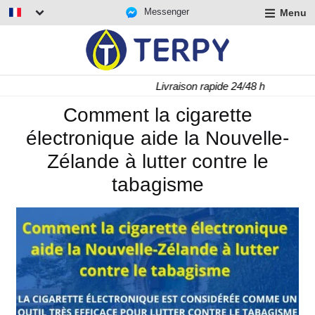
Messenger
Menu
r
u
r
t
Livraison rapide 24/48 h
u
r
Comment la cigarette
t
électronique aide la Nouvelle-
u
t
Zélande à lutter contre le
tabagisme