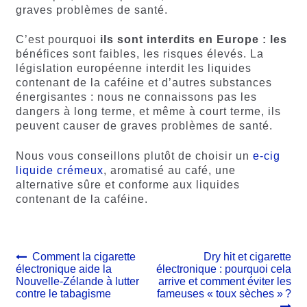
graves problèmes de santé.
C’est pourquoi
ils sont interdits en Europe : les
bénéfices sont faibles, les risques élevés. La
législation européenne interdit les liquides
contenant de la caféine et d’autres substances
énergisantes : nous ne connaissons pas les
dangers à long terme, et même à court terme, ils
peuvent causer de graves problèmes de santé.
Nous vous conseillons plutôt de choisir un
e-cig
liquide crémeux
, aromatisé au café, une
alternative sûre et conforme aux liquides
contenant de la caféine.
Navigation
Article
Article
Comment la cigarette
Dry hit et cigarette
précédent :
suivant :
électronique aide la
électronique : pourquoi cela
de
Nouvelle-Zélande à lutter
arrive et comment éviter les
l’article
contre le tabagisme
fameuses « toux sèches » ?