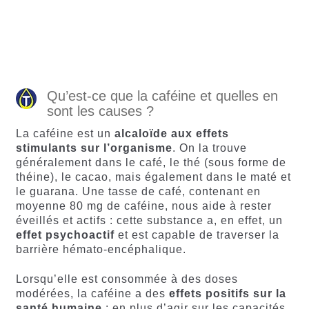
60
Noté
Noté
59
4.66
4.50
sur
sur 5
5 basé
basé sur
sur
notations
notations
client
client
Qu’est-ce que la caféine et quelles en
sont les causes ?
La caféine est un
alcaloïde aux effets
stimulants sur l’organisme
. On la trouve
généralement dans le café, le thé (sous forme de
théine), le cacao, mais également dans le maté et
le guarana. Une tasse de café, contenant en
moyenne 80 mg de caféine, nous aide à rester
éveillés et actifs : cette substance a, en effet, un
effet psychoactif
et est capable de traverser la
barrière hémato-encéphalique.
Lorsqu’elle est consommée à des doses
modérées, la caféine a des
effets positifs sur la
santé humaine
: en plus d’agir sur les capacités