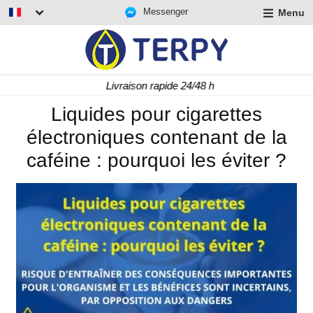
Messenger
Menu
r
u
r
t
Livraison rapide 24/48 h
u
r
Liquides pour cigarettes
t
électroniques contenant de la
u
t
caféine : pourquoi les éviter ?