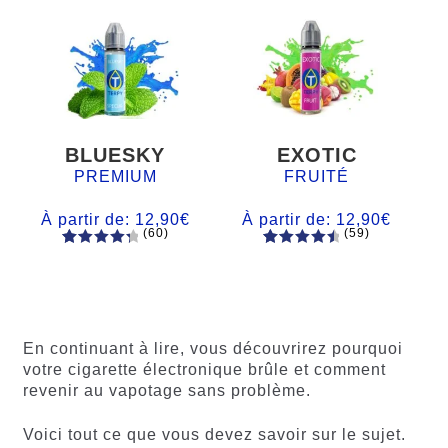
BLUESKY
EXOTIC
PREMIUM
FRUITÉ
À partir de:
12,90
€
À partir de:
12,90
€
(60)
(59)
60
Noté
Noté
59
4.66
4.50
sur
sur 5
5 basé
basé sur
sur
notations
notations
client
En continuant à lire, vous découvrirez pourquoi
client
votre cigarette électronique brûle et comment
revenir au vapotage sans problème.
Voici tout ce que vous devez savoir sur le sujet.