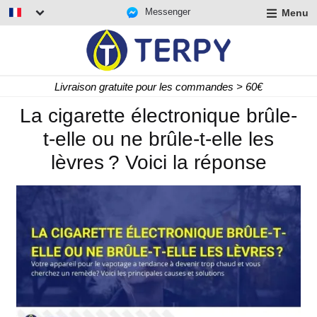
Messenger
Menu
r
u
r
t
Livraison gratuite pour les commandes > 60€
u
r
La cigarette électronique brûle-
t
t-elle ou ne brûle-t-elle les
u
t
lèvres ? Voici la réponse