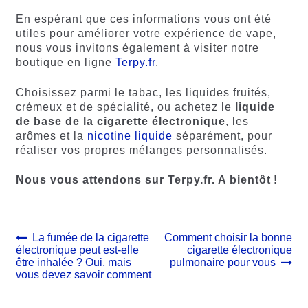
En espérant que ces informations vous ont été
utiles pour améliorer votre expérience de vape,
nous vous invitons également à visiter notre
boutique en ligne
Terpy.fr
.
Choisissez parmi le tabac, les liquides fruités,
crémeux et de spécialité, ou achetez le
liquide
de base de la cigarette électronique
, les
arômes et la
nicotine liquide
séparément, pour
réaliser vos propres mélanges personnalisés.
Nous vous attendons sur Terpy.fr. A bientôt !
Navigation
Article
Article
La fumée de la cigarette
Comment choisir la bonne
précédent :
suivant :
électronique peut est-elle
cigarette électronique
de
être inhalée ? Oui, mais
pulmonaire pour vous
l’article
vous devez savoir comment