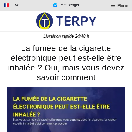
Messenger
Menu
r
u
r
t
Livraison rapide 24/48 h
u
r
La fumée de la cigarette
t
électronique peut est-elle être
u
t
inhalée ? Oui, mais vous devez
savoir comment