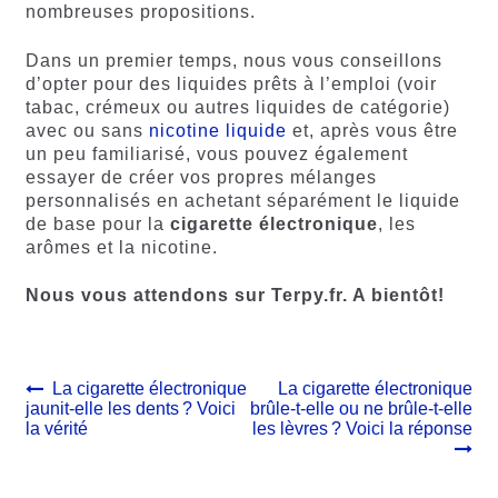
nombreuses propositions.
Dans un premier temps, nous vous conseillons
d’opter pour des liquides prêts à l’emploi (voir
tabac, crémeux ou autres liquides de catégorie)
avec ou sans
nicotine liquide
et, après vous être
un peu familiarisé, vous pouvez également
essayer de créer vos propres mélanges
personnalisés en achetant séparément le liquide
de base pour la
cigarette électronique
, les
arômes et la nicotine.
Nous vous attendons sur Terpy.fr. A bientôt!
Navigation
Article
Article
La cigarette électronique
La cigarette électronique
précédent :
suivant :
jaunit-elle les dents ? Voici
brûle-t-elle ou ne brûle-t-elle
de
la vérité
les lèvres ? Voici la réponse
l’article