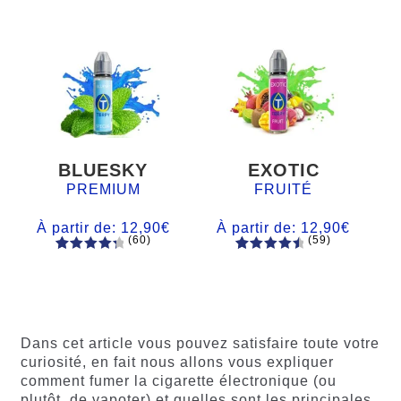
BLUESKY
EXOTIC
PREMIUM
FRUITÉ
À partir de:
12,90
€
À partir de:
12,90
€
(60)
(59)
60
Noté
Noté
59
4.66
4.50
sur
sur 5
5 basé
basé sur
sur
notations
notations
client
Dans cet article vous pouvez satisfaire toute votre
client
curiosité, en fait nous allons vous expliquer
comment fumer la cigarette électronique (ou
plutôt, de vapoter) et quelles sont les principales