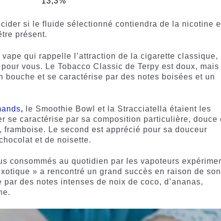
13,3%
der si le fluide sélectionné contiendra de la nicotine e
être présent.
ape qui rappelle l’attraction de la cigarette classique,
 pour vous. Le Tobacco Classic de Terpy est doux, mais
n bouche et se caractérise par des notes boisées et un
mands
,
le Smoothie Bowl et la Stracciatella étaient les
er se caractérise par sa composition particulière, douce 
, framboise. Le second est apprécié pour sa douceur
 chocolat et de noisette.
lus consommés au quotidien par les vapoteurs expérime
t exotique » a rencontré un grand succès en raison de so
se par des notes intenses de noix de coco, d’ananas,
he.