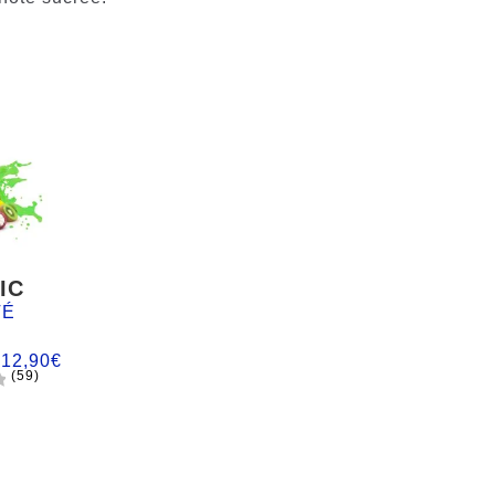
IC
TÉ
:
12,90
€
(59)