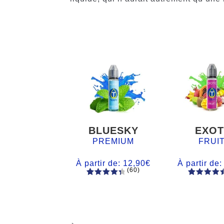
BLUESKY
EXOT
PREMIUM
FRUI
À partir de:
12,90
€
À partir de
(60)
60
Noté
Noté
59
4.66
4.50
sur
sur 5
5 basé
basé sur
sur
notations