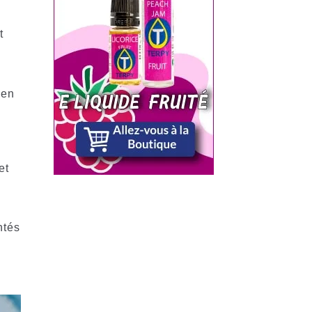
t
 en
et
ntés
n