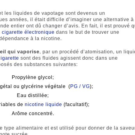
 et les liquides de vapotage sont devenus un
es années, il était difficile d’imaginer une alternative à
nde entier ont dû changer d’avis. En fait, il est prouvé 
a
cigarette électronique
dans le but de trouver une
 dépendance à la nicotine.
eil qui vaporise
, par un procédé d’atomisation, un liqu
cigarette
sont des fluides agissent donc dans une
posés des substances suivantes:
Propylène glycol;
gétal ou glycérine végétale (
PG / VG
);
Eau distillée;
riables de
nicotine liquide
(facultatif);
Arôme concentré.
type alimentaire et est utilisé pour donner de la saveu
 note sucrée.