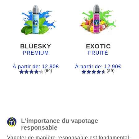
BLUESKY
EXOTIC
PREMIUM
FRUITÉ
À partir de:
12,90
€
À partir de:
12,90
€
(60)
(59)
60
Noté
Noté
59
4.66
4.50
sur
sur 5
5 basé
basé sur
sur
notations
notations
client
client
L’importance du vapotage
responsable
Vapoter de manière responsable est fondamental,