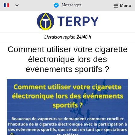
Messenger
Menu
r
u
r
t
Livraison rapide 24/48 h
u
r
Comment utiliser votre cigarette
t
électronique lors des
u
t
événements sportifs ?