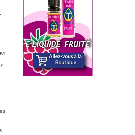
e
mer
as
les
s