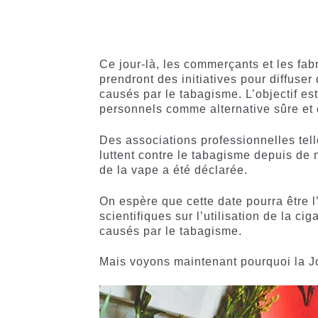
4.50
sur
sur 5
5 basé
basé sur
sur
notations
notations
client
Ce jour-là, les commerçants et les fab
client
prendront des initiatives pour diffuse
causés par le tabagisme. L’objectif est 
personnels comme alternative sûre et e
Des associations professionnelles tel
luttent contre le tabagisme depuis de
de la vape a été déclarée.
On espère que cette date pourra être l
scientifiques sur l’utilisation de la 
causés par le tabagisme.
Mais voyons maintenant pourquoi la Jo