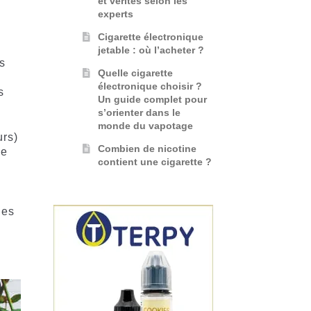
et vérités selon les
experts
Cigarette électronique
jetable : où l’acheter ?
rs
Quelle cigarette
électronique choisir ?
s
Un guide complet pour
s’orienter dans le
monde du vapotage
urs)
Combien de nicotine
le
contient une cigarette ?
ges