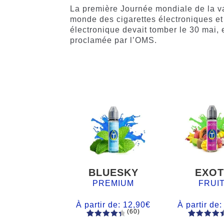
La première Journée mondiale de la va
monde des cigarettes électroniques e
électronique devait tomber le 30 mai,
proclamée par l’OMS.
BLUESKY
EXOT
PREMIUM
FRUI
À partir de:
12,90
€
À partir de
(60)
60
Noté
Noté
59
4.66