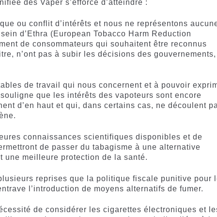
nifiée des Vaper s’efforce d’atteindre :
ue ou conflit d’intérêts et nous ne représentons aucun
au sein d’Ethra (European Tobacco Harm Reduction
ment de consommateurs qui souhaitent être reconnus
itre, n’ont pas à subir les décisions des gouvernements,
bles de travail qui nous concernent et à pouvoir expri
 souligne que les intérêts des vapoteurs sont encore
ent d’en haut et qui, dans certains cas, ne découlent p
ène.
leures connaissances scientifiques disponibles et de
permettront de passer du tabagisme à une alternative
t une meilleure protection de la santé.
lusieurs reprises que la politique fiscale punitive pour 
entrave l’introduction de moyens alternatifs de fumer.
cessité de considérer les cigarettes électroniques et le