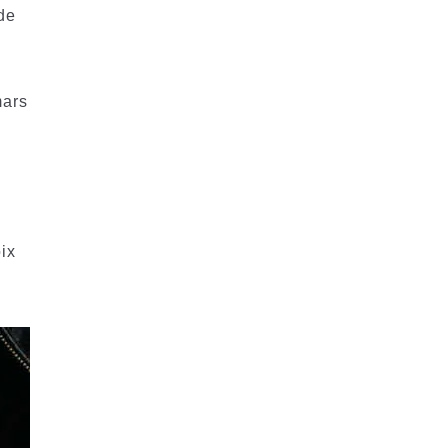
de
mars
ix