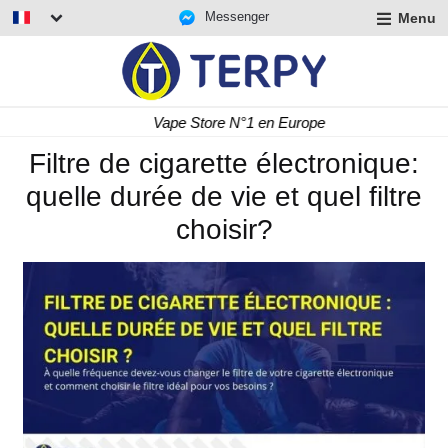
Messenger
Menu
r
u
r
t
Vape Store N°1 en Europe
u
r
Filtre de cigarette électronique:
t
quelle durée de vie et quel filtre
u
t
choisir?