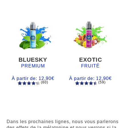
BLUESKY
EXOTIC
PREMIUM
FRUITÉ
À partir de:
12,90
€
À partir de:
12,90
€
(60)
(59)
60
Noté
Noté
59
4.66
4.50
sur
sur 5
5 basé
basé sur
sur
notations
notations
client
client
Dans les prochaines lignes, nous vous parlerons
des effets de la mélatonine et nous verrons si la