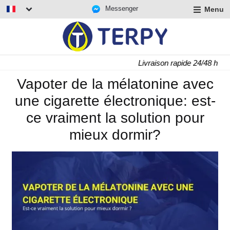
Messenger
Menu
r
u
r
t
Livraison rapide 24/48 h
u
r
Vapoter de la mélatonine avec
t
une cigarette électronique: est-
u
t
ce vraiment la solution pour
mieux dormir?