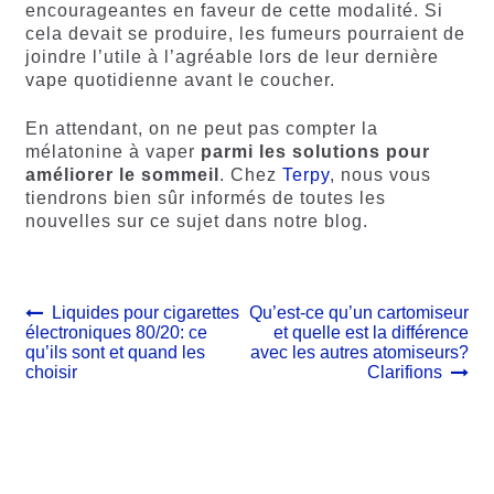
encourageantes en faveur de cette modalité. Si
cela devait se produire, les fumeurs pourraient de
joindre l’utile à l’agréable lors de leur dernière
vape quotidienne avant le coucher.
En attendant, on ne peut pas compter la
mélatonine à vaper
parmi les solutions pour
améliorer le sommeil
. Chez
Terpy
, nous vous
tiendrons bien sûr informés de toutes les
nouvelles sur ce sujet dans notre blog.
Navigation
Article
Article
Liquides pour cigarettes
Qu’est-ce qu’un cartomiseur
précédent :
suivant :
électroniques 80/20: ce
et quelle est la différence
de
qu’ils sont et quand les
avec les autres atomiseurs?
l’article
choisir
Clarifions