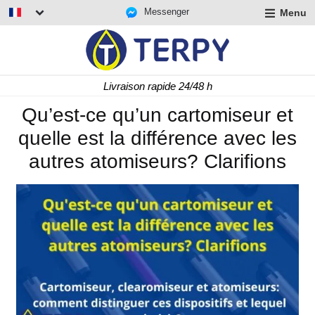
Messenger
Menu
r
u
r
t
Livraison rapide 24/48 h
u
r
Qu’est-ce qu’un cartomiseur et
t
quelle est la différence avec les
u
t
autres atomiseurs? Clarifions