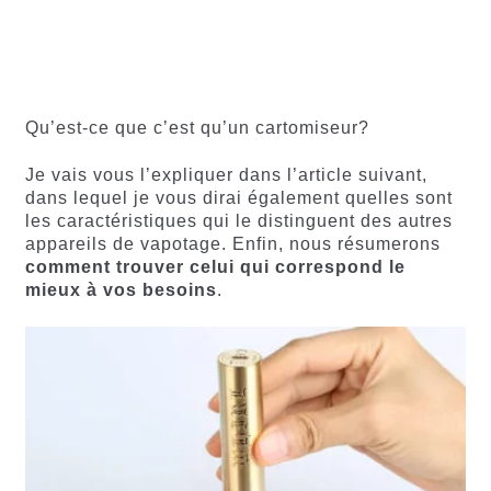
60
Noté
Noté
59
4.66
4.50
sur
sur 5
5 basé
basé sur
sur
notations
notations
client
client
Qu’est-ce que c’est qu’un cartomiseur?
Je vais vous l’expliquer dans l’article suivant,
dans lequel je vous dirai également quelles sont
les caractéristiques qui le distinguent des autres
appareils de vapotage. Enfin, nous résumerons
comment trouver celui qui correspond le
mieux à vos besoins
.