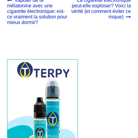
Navigation
Vapoter de la
La cigarette électronique
précédent :
suivant :
mélatonine avec une
peut-elle exploser? Voici la
de
cigarette électronique: est-
vérité (et comment éviter ce
l’article
ce vraiment la solution pour
risque)
mieux dormir?