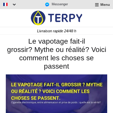
Messenger
Menu
r
u
r
t
Livraison rapide 24/48 h
u
r
Le vapotage fait-il
t
grossir? Mythe ou réalité? Voici
u
t
comment les choses se
passent