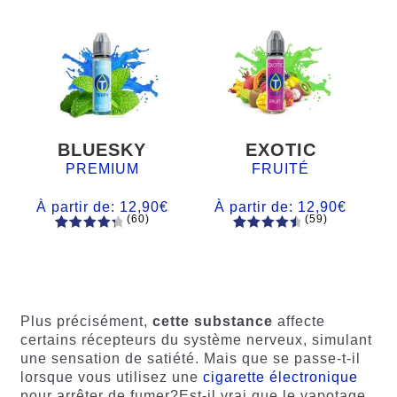
BLUESKY
EXOTIC
PREMIUM
FRUITÉ
À partir de:
12,90
€
À partir de:
12,90
€
(60)
(59)
60
Noté
Noté
59
4.66
4.50
sur
sur 5
5 basé
basé sur
sur
notations
notations
client
Plus précisément,
cette substance
affecte
client
certains récepteurs du système nerveux, simulant
une sensation de satiété. Mais que se passe-t-il
lorsque vous utilisez une
cigarette électronique
pour arrêter de fumer?Est-il vrai que le vapotage