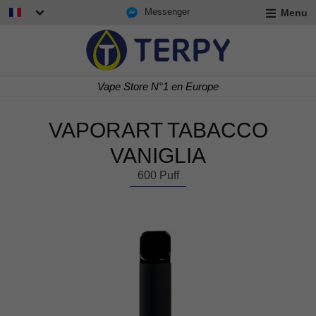
Messenger
Menu
r
u
r
t
Vape Store N°1 en Europe
u
r
t
VAPORART TABACCO
u
t
VANIGLIA
600 Puff