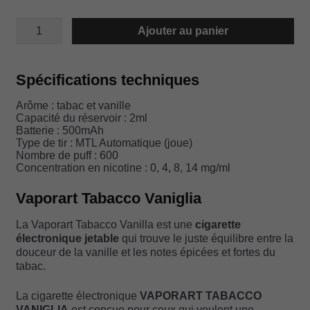
quantité
Ajouter au panier
de
VAPORART
TABACCO
VANIGLIA
Spécifications techniques
Arôme : tabac et vanille
Capacité du réservoir : 2ml
Batterie : 500mAh
Type de tir : MTL Automatique (joue)
Nombre de puff : 600
Concentration en nicotine : 0, 4, 8, 14 mg/ml
Vaporart Tabacco Vaniglia
La Vaporart Tabacco Vanilla est une
cigarette
électronique jetable
qui trouve le juste équilibre entre la
douceur de la vanille et les notes épicées et fortes du
tabac.
La cigarette électronique
VAPORART TABACCO
VANIGLIA
est conçue pour ceux qui veulent une