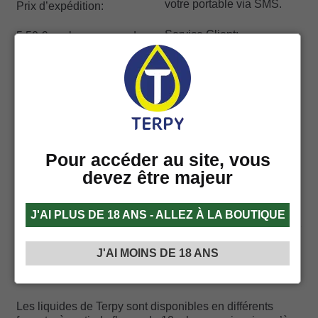
votre portable via SMS.
Prix d’expédition:
Service Client:
5,50 € sur les commandes
inférieures ou égales à 59
€
Par email:
info@terpy.fr
GRATUIT pour les
Lun-Ven 10 – 17
commandes supérieures à
59 €
Facebook Messenger
Moyen de paiement
Pour accéder au site, vous
accepté: carte de
devez être majeur
crédit/débit sur le site web
J'AI PLUS DE 18 ANS - ALLEZ À LA BOUTIQUE
Format et Composition des liquides
J'AI MOINS DE 18 ANS
Format Liquides
Les liquides de Terpy sont disponibles en différents