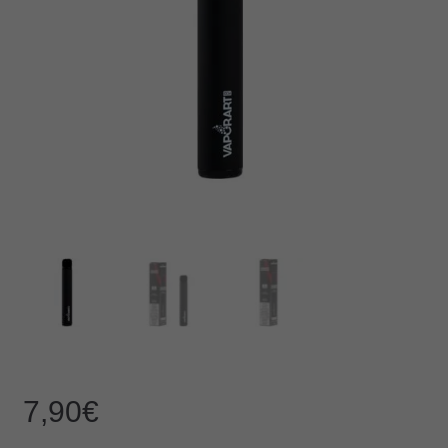
7,90
€