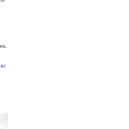
ue
ns.
bac