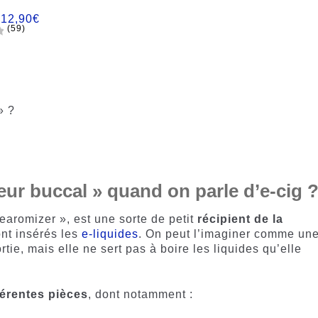
:
12,90
€
(59)
» ?
eur buccal » quand on parle d’e-cig 
earomizer », est une sorte de petit
récipient de la
nt insérés les
e-liquides
. On peut l’imaginer comme un
rtie, mais elle ne sert pas à boire les liquides qu’elle
férentes pièces
, dont notamment :