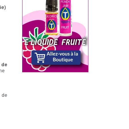
ie)
 de
ine
s de