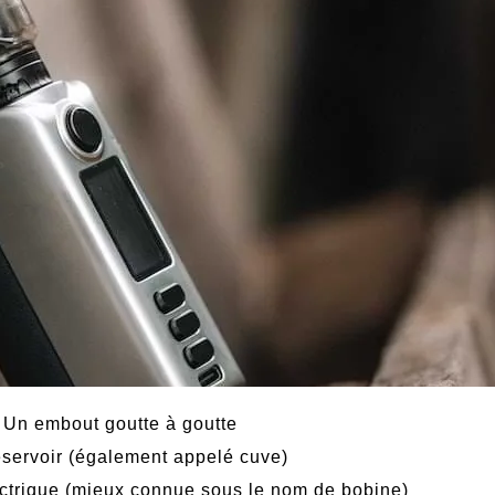
Un embout goutte à goutte
servoir (également appelé cuve)
ctrique (mieux connue sous le nom de bobine)