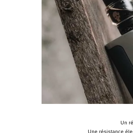
Un ré
Une résistance éle