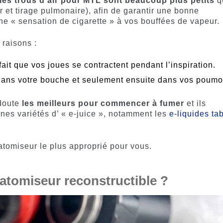
les trous d’air pour MTL sont beaucoup plus petits
q
r et tirage pulmonaire), afin de garantir une bonne
ne « sensation de cigarette » à vos bouffées de vapeur.
 raisons :
fait que vos joues se contractent pendant l’inspiration.
dans votre bouche et seulement ensuite dans vos poumo
 doute
les meilleurs pour commencer à fumer
et ils
aines variétés d’ « e-juice », notamment les
e-liquides ta
tomiseur le plus approprié pour vous.
atomiseur reconstructible ?