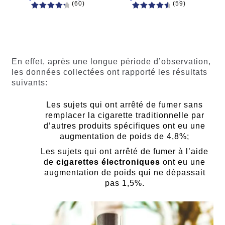
(60)
(59)
60
Noté
Noté
59
4.66
4.50
sur
sur 5
5 basé
basé sur
sur
notations
notations
client
En effet, après une longue période d’observation,
client
les données collectées ont rapporté les résultats
suivants:
Les sujets qui ont arrêté de fumer sans
remplacer la cigarette traditionnelle par
d’autres produits spécifiques ont eu une
augmentation de poids de 4,8%;
Les sujets qui ont arrêté de fumer à l’aide
de
cigarettes électroniques
ont eu une
augmentation de poids qui ne dépassait
pas 1,5%.