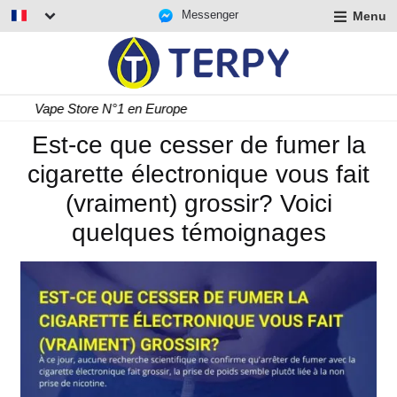
Messenger
Menu
r
u
r
t
Livraison rapide 24/48 h
u
r
Est-ce que cesser de fumer la
t
cigarette électronique vous fait
u
t
(vraiment) grossir? Voici
quelques témoignages