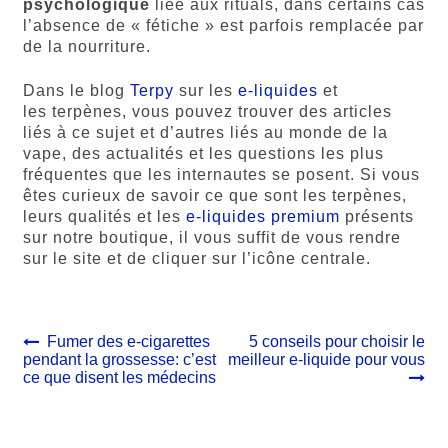
psychologique
liée aux rituals, dans certains cas
l’absence de « fétiche » est parfois remplacée par
de la nourriture.
Dans le blog
Terpy
sur les
e-liquides
et
les terpènes, vous pouvez trouver des articles
liés à ce sujet et d’autres liés au monde de la
vape, des actualités et les questions les plus
fréquentes que les internautes se posent. Si vous
êtes curieux de savoir ce que sont les terpènes,
leurs qualités et les
e-liquides premium
présents
sur notre boutique, il vous suffit de vous rendre
sur le site et de cliquer sur l’icône centrale.
Navigation
Article
Article
Fumer des e-cigarettes
5 conseils pour choisir le
précédent :
suivant :
pendant la grossesse: c’est
meilleur e-liquide pour vous
de
ce que disent les médecins
l’article