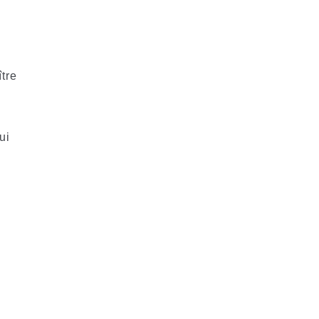
ître
ui
,