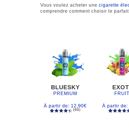
Vous voulez acheter une
cigarette éle
comprendre comment choisir le parfait
BLUESKY
EXOT
PREMIUM
FRUI
À partir de:
12,90
€
À partir de
(60)
60
Noté
Noté
59
4.66
4.50
sur
sur 5