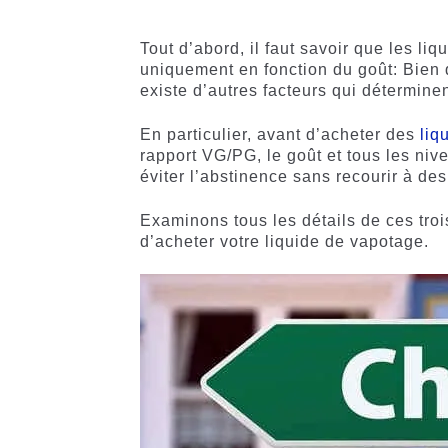
5 basé
basé sur
sur
notations
notations
client
Tout d’abord, il faut savoir que les l
client
uniquement en fonction du goût: Bien q
existe d’autres facteurs qui déterminen
En particulier, avant d’acheter des
liq
rapport VG/PG, le goût et tous les ni
éviter l’abstinence sans recourir à de
Examinons tous les détails de ces tro
d’acheter votre liquide de vapotage.