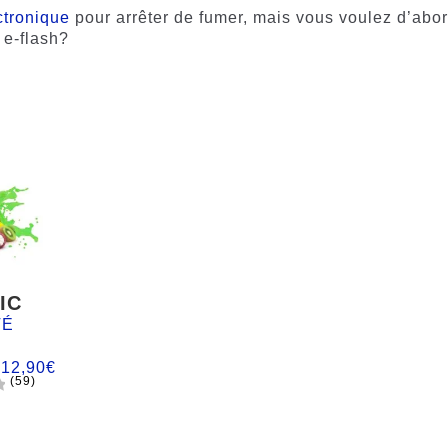
ctronique
pour arrêter de fumer, mais vous voulez d’abo
 e-flash?
IC
TÉ
:
12,90
€
(59)