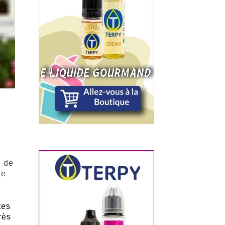
e de
de
tes
rès