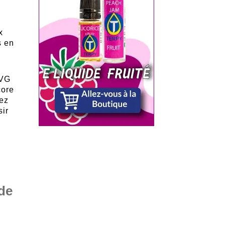
x
s en
 VG
core
vez
sir
 de