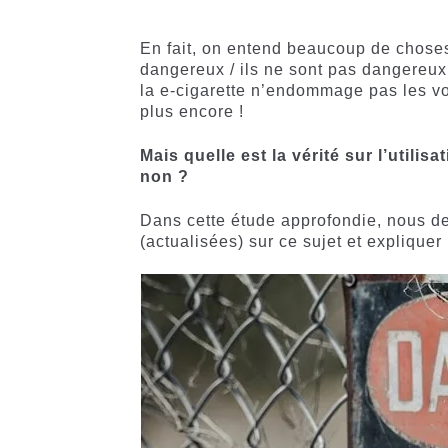
5 basé
basé sur
sur
notations
notations
client
En fait, on entend beaucoup de choses
client
dangereux / ils ne sont pas dangereux
la e-cigarette n’endommage pas les vo
plus encore !
Mais quelle est la vérité sur l’utilis
non ?
Dans cette étude approfondie, nous d
(actualisées) sur ce sujet et expliquer