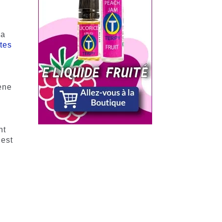
la
tes
lène
nt
’est