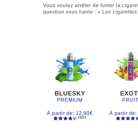
Vous voulez arrêter de fumer la cigare
question vous hante : « Les cigarettes
BLUESKY
EXOT
PREMIUM
FRUI
À partir de:
12,90
€
À partir de
(60)
60
Noté
Noté
59
4.66
4.50
sur
sur 5