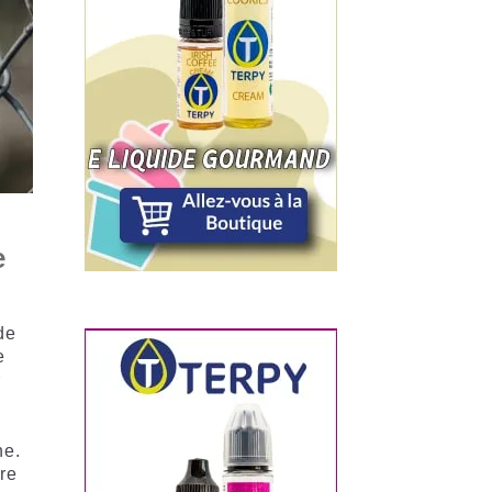
e
de
e
r
ne.
re