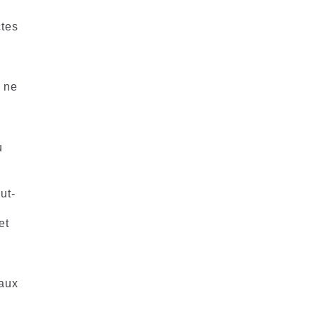
ctes
i ne
u
ut-
et
 aux