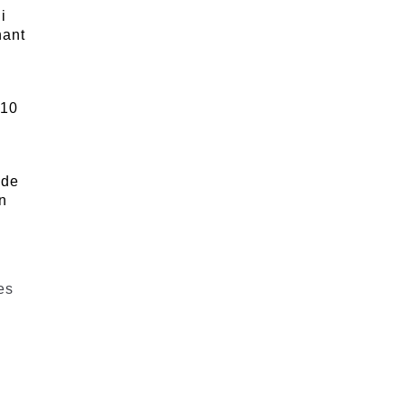
i
nant
.
 10
 de
n
es