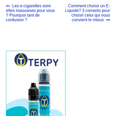
Navigation
Article
Article
Les e-cigarettes sont-
Comment choisir un E-
précédent :
suivant :
elles mauvaises pour vous
Liquide? 3 conseils pour
de
? Pourquoi tant de
choisir celui qui vous
l’article
confusion ?
convient le mieux