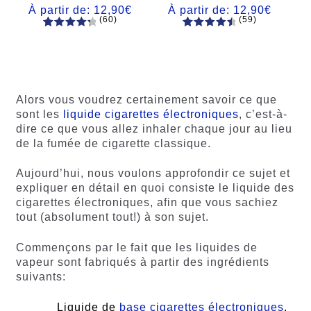
À partir de:
12,90
€
À partir de:
12,90
€
(60)
(59)
60
Noté
Noté
59
4.66
4.50
sur
sur 5
5 basé
basé sur
sur
notations
notations
client
Alors vous voudrez certainement savoir ce que
client
sont les
liquide cigarettes électroniques
, c’est-à-
dire ce que vous allez inhaler chaque jour au lieu
de la fumée de cigarette classique.
Aujourd’hui, nous voulons approfondir ce sujet et
expliquer en détail en quoi consiste le liquide des
cigarettes électroniques, afin que vous sachiez
tout (absolument tout!) à son sujet.
Commençons par le fait que les liquides de
vapeur sont fabriqués à partir des ingrédients
suivants:
Liquide de
base cigarettes électroniques
,