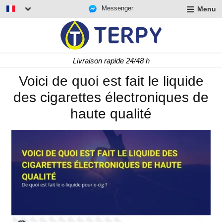
Messenger
Menu
r
u
r
t
Livraison rapide 24/48 h
u
r
Voici de quoi est fait le liquide
t
des cigarettes électroniques de
u
t
haute qualité