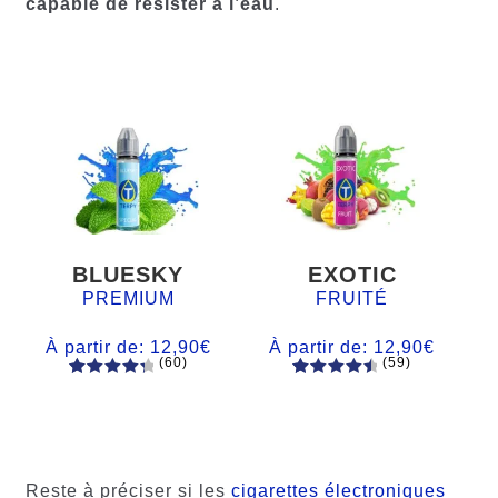
capable de résister à l’eau
.
BLUESKY
EXOTIC
PREMIUM
FRUITÉ
À partir de:
12,90
€
À partir de:
12,90
€
(60)
(59)
60
Noté
Noté
59
4.66
4.50
sur
sur 5
5 basé
basé sur
sur
notations
notations
client
Reste à préciser si les
cigarettes électroniques