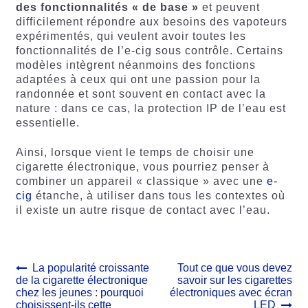
des fonctionnalités « de base »
et peuvent
difficilement répondre aux besoins des vapoteurs
expérimentés, qui veulent avoir toutes les
fonctionnalités de l’e-cig sous contrôle. Certains
modèles intègrent néanmoins des fonctions
adaptées à ceux qui ont une passion pour la
randonnée et sont souvent en contact avec la
nature : dans ce cas, la protection IP de l’eau est
essentielle.
Ainsi, lorsque vient le temps de choisir une
cigarette électronique, vous pourriez penser à
combiner un appareil « classique » avec une
e-
cig
étanche, à utiliser dans tous les contextes où
il existe un autre risque de contact avec l’eau.
Navigation
Article
Article
La popularité croissante
Tout ce que vous devez
précédent :
suivant :
de la cigarette électronique
savoir sur les cigarettes
de
chez les jeunes : pourquoi
électroniques avec écran
l’article
choisissent-ils cette
LED