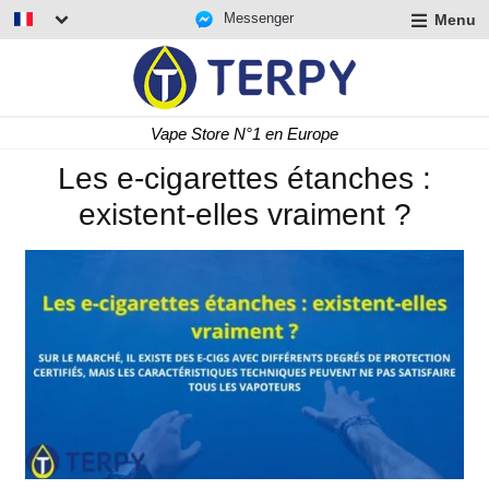
Messenger
Menu
r
u
r
t
Livraison rapide 24/48 h
u
r
Les e-cigarettes étanches :
t
existent-elles vraiment ?
u
t