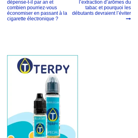
précédent :
suivant :
dépense-t-il par an et
l’extraction d’arômes du
de
combien pourriez-vous
tabac et pourquoi les
l’article
économiser en passant à la
débutants devraient l’éviter
cigarette électronique ?