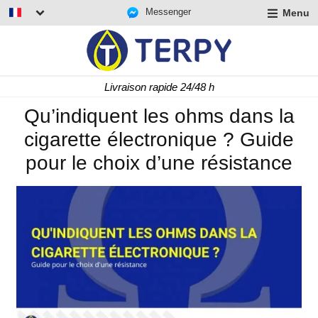
Messenger
Menu
r
u
r
t
Livraison rapide 24/48 h
u
r
Qu’indiquent les ohms dans la
t
cigarette électronique ? Guide
u
t
pour le choix d’une résistance