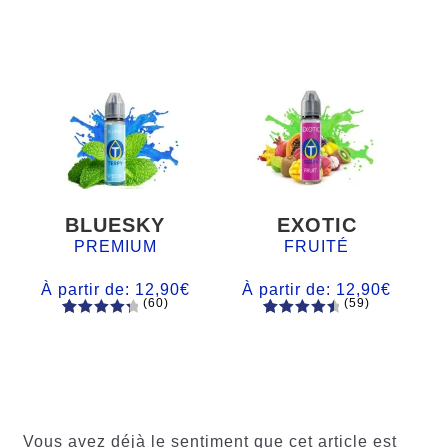
BLUESKY
EXOTIC
PREMIUM
FRUITÉ
À partir de:
12,90
€
À partir de:
12,90
€
(60)
(59)
60
Noté
Noté
59
4.66
4.50
sur
sur 5
5 basé
basé sur
sur
notations
notations
client
client
Vous avez déjà le sentiment que cet article est