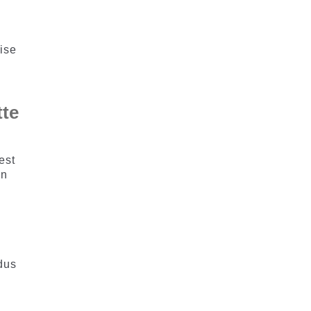
ise
tte
est
on
dus
e