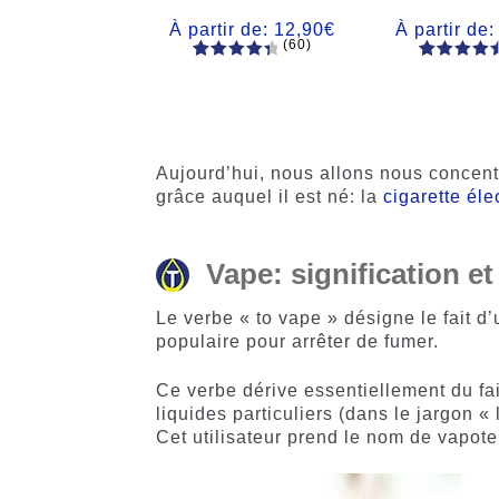
À partir de:
12,90
€
À partir de
(60)
60
Noté
Noté
59
4.66
4.50
sur
sur 5
5 basé
basé sur
sur
notations
notations
client
Aujourd’hui, nous allons nous concent
client
grâce auquel il est né: la
cigarette éle
Vape: signification et
Le verbe « to vape » désigne le fait d’u
populaire pour arrêter de fumer.
Ce verbe dérive essentiellement du fai
liquides particuliers (dans le jargon 
Cet utilisateur prend le nom de vapot