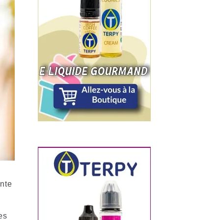
ente
es