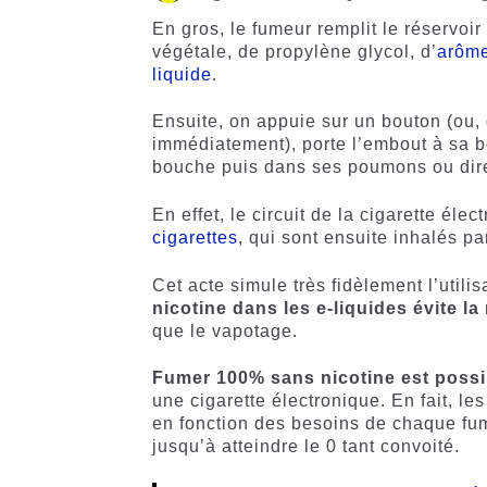
En gros, le fumeur remplit le réservoi
végétale, de propylène glycol, d’
arôme
liquide
.
Ensuite, on appuie sur un bouton (ou
immédiatement), porte l’embout à sa b
bouche puis dans ses poumons ou di
En effet, le circuit de la cigarette éle
cigarettes
, qui sont ensuite inhalés par 
Cet acte simule très fidèlement l’utili
nicotine dans les e-liquides évite l
que le vapotage.
Fumer 100% sans nicotine est possi
une cigarette électronique. En fait, le
en fonction des besoins de chaque fum
jusqu’à atteindre le 0 tant convoité.