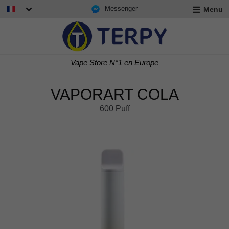
Messenger
Menu
r
u
r
t
Vape Store N°1 en Europe
u
r
t
VAPORART COLA
u
t
600 Puff