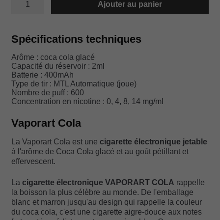
Ajouter au panier
de
VAPORART
COLA
Spécifications techniques
Arôme : coca cola glacé
Capacité du réservoir : 2ml
Batterie : 400mAh
Type de tir : MTL Automatique (joue)
Nombre de puff : 600
Concentration en nicotine : 0, 4, 8, 14 mg/ml
Vaporart Cola
La Vaporart Cola est une
cigarette électronique jetable
à l'arôme de Coca Cola glacé et au goût pétillant et
effervescent.
La
cigarette électronique VAPORART COLA
rappelle
la boisson la plus célèbre au monde. De l'emballage
blanc et marron jusqu'au design qui rappelle la couleur
du coca cola, c'est une cigarette aigre-douce aux notes