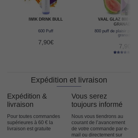
IWIK DRINK BULL
VAAL GLAZ 800 GL
GRANADILL
600 Puff
800 puff de plaisir pur 
granadilla
7,90
€
7,90
€
(27
27
Noté
4.85
sur 5 basé
sur
notations
client
Expédition et livraison
Expédition &
Vous serez
livraison
toujours informé
Pour toutes commandes
Nous vous tiendrons au
supérieures à 60 € la
courant de l’avancement
livraison est gratuite
de votre commande par e-
mail ou directement sur