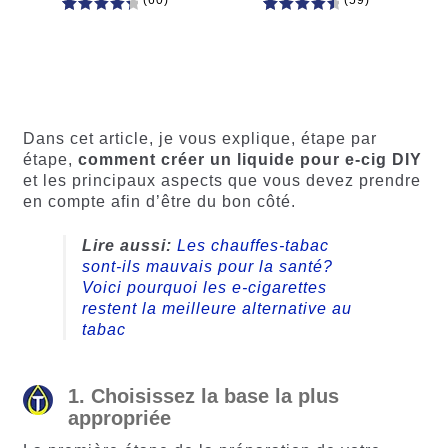
(60)
(59)
60
Noté
Noté
59
4.66
4.50
sur
sur 5
5 basé
basé sur
sur
notations
notations
client
client
Dans cet article, je vous explique, étape par
étape,
comment créer un liquide pour e-cig DIY
et les principaux aspects que vous devez prendre
en compte afin d’être du bon côté.
Lire aussi:
Les chauffes-tabac
sont-ils mauvais pour la santé?
Voici pourquoi les e-cigarettes
restent la meilleure alternative au
tabac
1. Choisissez la base la plus
appropriée