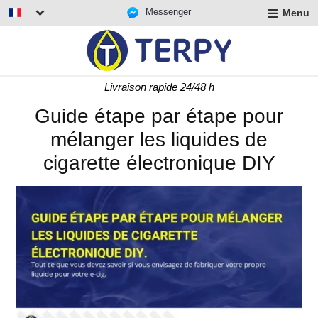
Messenger
Menu
r
u
r
t
Livraison rapide 24/48 h
u
r
Guide étape par étape pour
t
mélanger les liquides de
u
t
cigarette électronique DIY