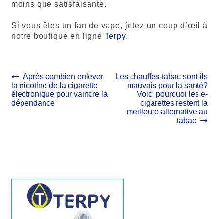
moins que satisfaisante.
Si vous êtes un fan de vape, jetez un coup d’œil à
notre boutique en ligne
Terpy
.
Navigation
Article
Article
Après combien enlever
Les chauffes-tabac sont-ils
précédent :
suivant :
la nicotine de la cigarette
mauvais pour la santé?
de
électronique pour vaincre la
Voici pourquoi les e-
l’article
dépendance
cigarettes restent la
meilleure alternative au
tabac