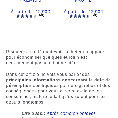
PREMIUM
FRUITÉ
À partir de:
12,90
€
À partir de:
12,90
€
(60)
(59)
60
Noté
Noté
59
4.66
4.50
sur
sur 5
5 basé
basé sur
sur
notations
notations
client
client
Risquer sa santé ou devoir racheter un appareil
pour économiser quelques euros n’est
certainement pas une bonne idée.
Dans cet article, je vais vous parler des
principales informations concernant la date de
péremption
des liquides pour e-cigarettes et des
conséquences pour vous et votre e-cig de les
consommer, malgré le fait qu’ils soient périmés
depuis longtemps.
Lire aussi:
Après combien enlever