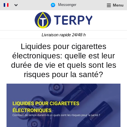
Messenger
Menu
r
u
r
t
Livraison rapide 24/48 h
u
r
Liquides pour cigarettes
t
électroniques: quelle est leur
u
t
durée de vie et quels sont les
risques pour la santé?